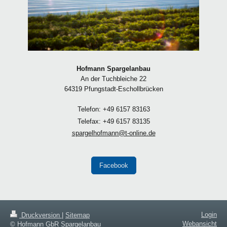
Hofmann Spargelanbau
An der Tuchbleiche 22
64319 Pfungstadt-Eschollbrücken
Telefon: +49 6157 83163
Telefax: +49 6157 83135
spargelhofmann@t-online.de
Facebook
Login
Druckversion
|
Sitemap
Webansicht
© Hofmann GbR Spargelanbau